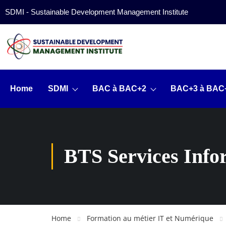
SDMI - Sustainable Development Management Institute
Home
SDMI
BAC à BAC+2
BAC+3 à BAC
BTS Services Info
Home
Formation au métier IT et Numérique