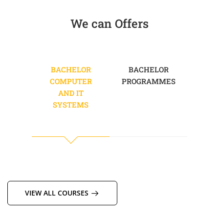
We can Offers
BACHELOR
BACHELOR
B
COMPUTER
PROGRAMMES
ALT
AND IT
SYSTEMS
VIEW ALL COURSES